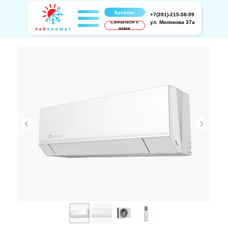
Каталог
+7(391)-215-58-99
Связаться с
ул. Молокова 37а
нами