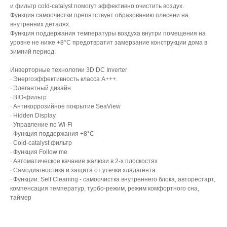
и фильтр cold-catalyst помогут эффективно очистить воздух.
Функция самоочистки препятствует образованию плесени на
внутренних деталях.
Функция поддержания температуры воздуха внутри помещения на
уровне не ниже +8°С предотвратит замерзание конструкции дома в
зимний период.
Инверторные технологии 3D DC Inverter
· Энергоэффективность класса А+++.
· Элегантный дизайн
· BIO-фильтр
· Антикоррозийное покрытие SeaView
· Hidden Display
· Управление по Wi-Fi
· Функция поддержания +8°С
· Cold-catalyst фильтр
· Функция Follow me
· Автоматическое качание жалюзи в 2-х плоскостях
· Самодиагностика и защита от утечки хладагента
· Функции: Self Cleaning - самоочистка внутреннего блока, авторестарт,
компенсация температур, турбо-режим, режим комфортного сна,
таймер