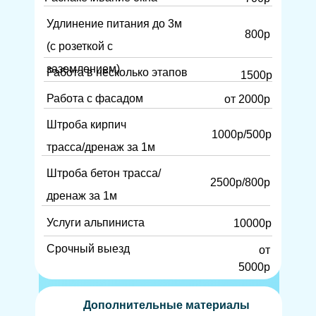
Удлинение питания до 3м
800р
(с розеткой с
заземлением)
Работа в несколько этапов
1500р
Работа с фасадом
от 2000р
Штроба кирпич
1000р/500р
трасса/дренаж за 1м
Штроба бетон трасса/
2500р/800р
дренаж за 1м
Услуги альпиниста
10000р
Срочный выезд
от
5000р
Дополнительные материалы