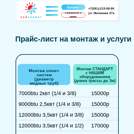
Каталог
+7(391)-215-58-99
Связаться с
ул. Молокова 37а
нами
Прайс-лист на монтаж и услуги
Монтаж СТАНДАРТ
Монтаж сплит-
с НАШИМ
систем
оборудованием
(диаметр
(длина трассы до 3м)
медных труб)
7000btu 2квт (1/4 и 3/8)
15000р
9000btu 2,5квт (1/4 и 3/8)
15000р
12000btu 3,5квт (1/4 и 3/8)
15000р
12000btu 3,5квт (1/4 и 1/2)
17000р