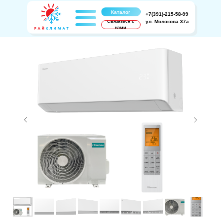
Каталог
+7(391)-215-58-99
Связаться с
ул. Молокова 37а
нами