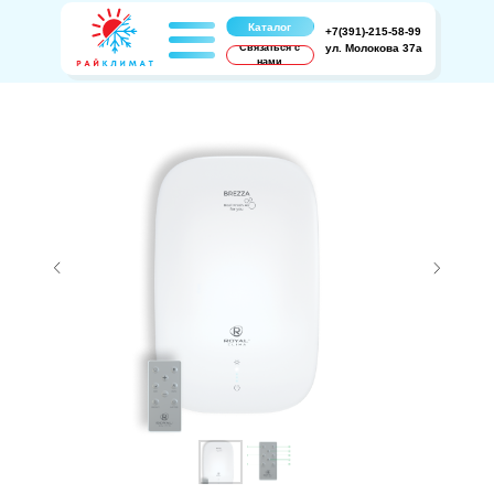
Каталог
+7(391)-215-58-99
Связаться с
ул. Молокова 37а
нами